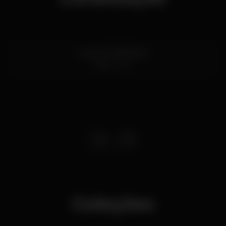
Largo da Madalena
Faro
3000
Coleções