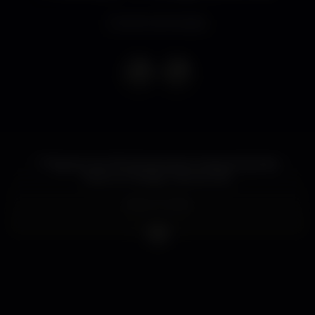
Evento terminado
?? Agora o teu fim de semana começa à Quinta
Feira no Prestige •DanceClub•
BAILE FUNK!
NOXWELL
Resident DJ
#prestigedanceclub #prestigefaro
#prestigiousfamily
?? Now your weekend begins on Thursday at the