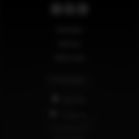
Novidades
Business
Minha conta
Português
support@wikinight.eu
Termos e Condições