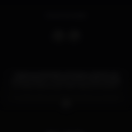
Evento terminado
Todas as quartas-feiras e domingos no BLISS tudo
pode acontecer, o concerto do teu artista preferido
ou a festa mais louca do verão. Vais querer perder?
On Wednesdays and Fridays anything can happen
in BLISS. Do not risk to miss on your favorite artist
show or the wildest summer night!