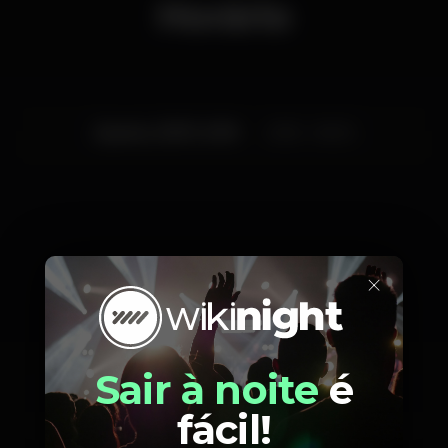
Horário
Quarta, 31/07, 2019
23:55 - 06:00
Artistas
×
Sair à noite
é
ProfJam
fácil!