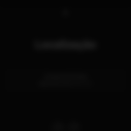
1
Localização
Estrada de Albufeira
Vilamoura,
Faro
8125-507