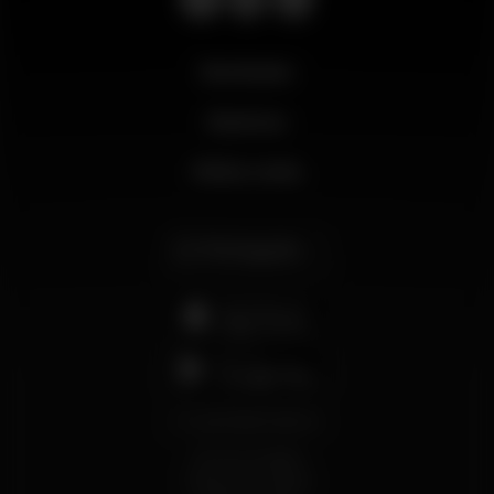
Novidades
Business
Minha conta
Português
support@wikinight.eu
Termos e Condições
Política de Privacidade