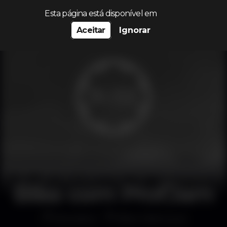
Procurar…
Esta página está disponível em
Aceitar
Ignorar
Bliss com ProfJam
Discoteca
Bliss Vilamoura