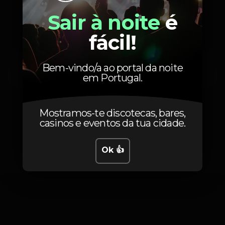
Artistas
Sair à noite
é
fácil!
Bem-vindo/a ao portal da noite
DJ B Swordy
DJ Pedro D'Orey
em Portugal.
Mostramos-te discotecas, bares,
casinos e eventos da tua cidade.
Fotos
Ok 👍