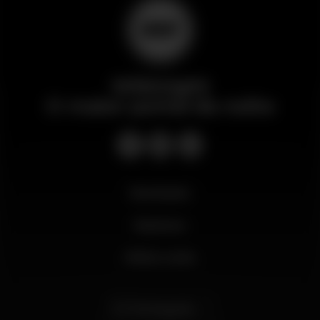
Wikinight
O maior portal da noite
Novidades
Business
Minha conta
Português