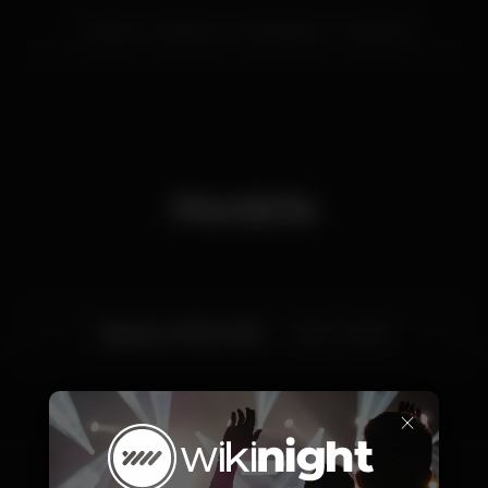
mome
MOMEnts
MOMElisbon
christmas
Horário
Sábado, 07/12, 2019
23:59 - 06:00
×