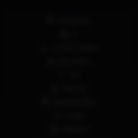
Pista de dança
DJ
Zona de fumadores
Bar completo
Wi-fi
Acesso fácil
Máquina de tabaco
Privados
Aniversários