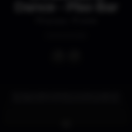
Dance - Piso Bar
Discoteca
MOME
Evento terminado
No Mome existem dois pisos com dois conceitos de
festa diferentes. Entra na guest list do piso Bar aqui