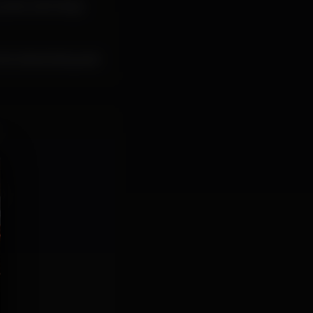
uarta a domingo.
rar através da guest