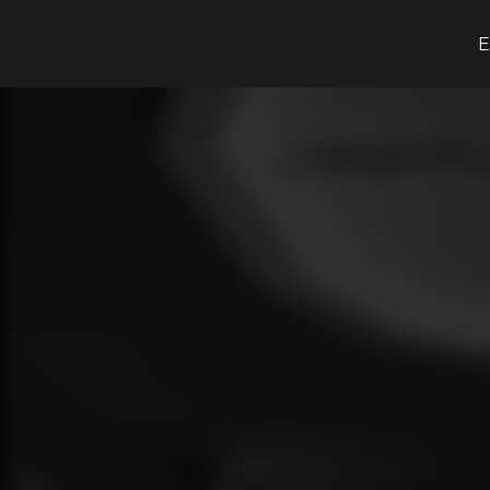
O que procuras?
E