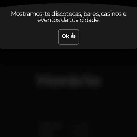
4.00
6.00
€
€
Cerveja
Bebida branca
Mostramos-te discotecas, bares, casinos e
Preço médio do conjunto de cervejas e do conjunto
eventos da tua cidade.
de bebidas brancas disponíveis.
Ok 👍
Horário
Segunda
Fechado
Terça
Fechado