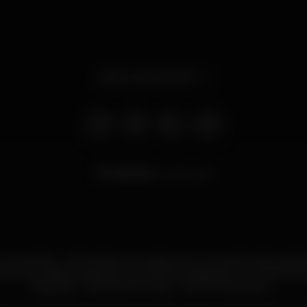
Aberto até às 06:00
66.148
visualizações
momentos… Momentos que Lisboa vive, momentos de experi
 momentos diferenciadores, momentos exigentes, momentos 
especiais… Momentos únicos… Momentos para si…