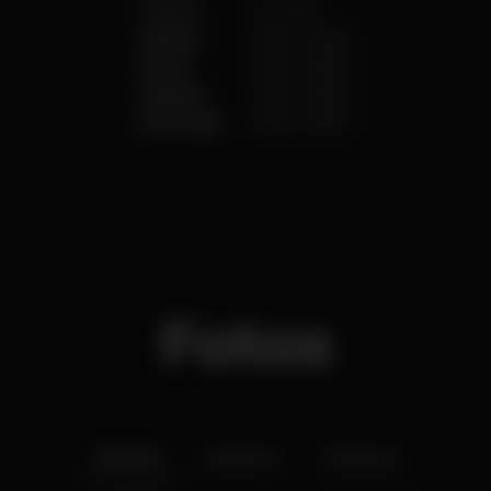
Quarta
Fechado
Quinta
23:55
-
06:00
Sexta
23:55
-
06:00
Sábado
23:55
-
06:00
Domingo
23:55
-
06:00
Fotos
Interior
Exterior
Ementa