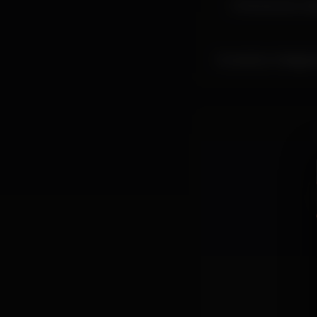
O Mome tem vári
Consulta o Instagra