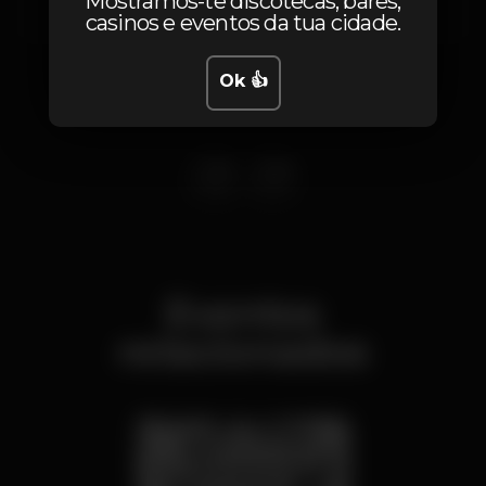
Mostramos-te discotecas, bares,
Lisboa
1200-869
casinos e eventos da tua cidade.
Ok 👍
Eventos
relacionados