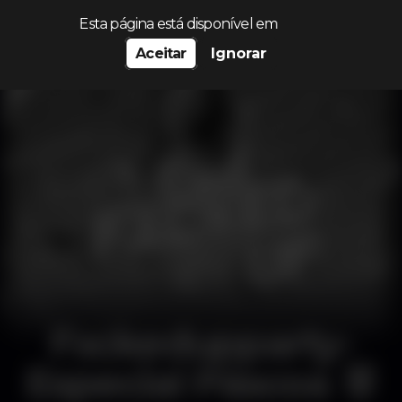
Procurar…
Esta página está disponível em
Aceitar
Ignorar
Fxckedupparty-
Especial Páscoa 🐰