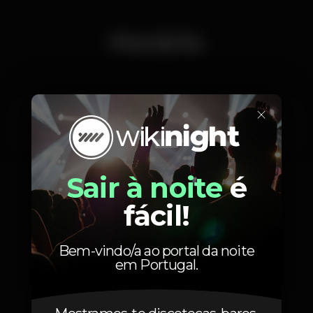
Horário
×
Sexta, 07/04, 2023
23:55 - 06:00
Sair à noite
é
fácil!
Localização
Bem-vindo/a ao portal da noite
em Portugal.
Av. 24 de Julho 66