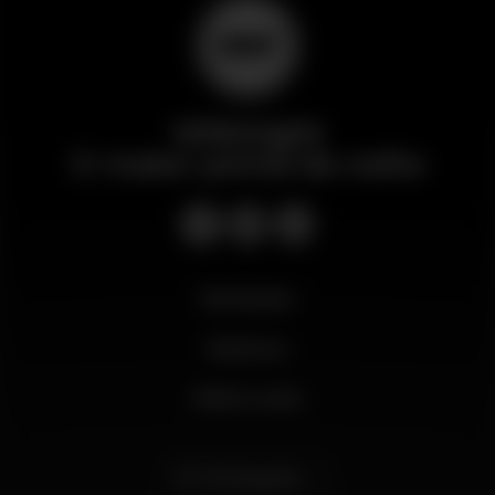
Wikinight
O maior portal da noite
Novidades
Business
Minha conta
Português