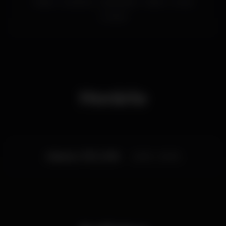
lisboa
concertos
HeavyMetal
lisbon
music
RCA CLUB
Rua João Saraiva, nº 18 · Bairro De Alvalade, 1700-250
musica
Lisboa
Horário
Sábado, 17/11, 2018
22:00 - 02:00