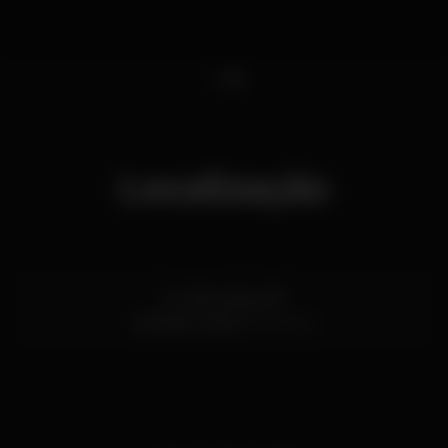
1
2
Localização
R. João Saraiva 18
Alvalade,
Lisboa
1700-250