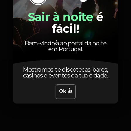
incluídas
Sair à noite
é
fácil!
Fotos
Bem-vindo/a ao portal da noite
em Portugal.
Mostramos-te discotecas, bares,
casinos e eventos da tua cidade.
Ok 👍