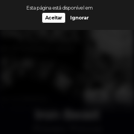
Procurar…
Esta página está disponível em
Aceitar
Ignorar
Iron Beast
Discoteca
RCA Club