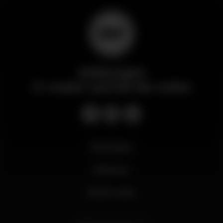
Wikinight
O maior portal da noite
Novidades
Business
Minha conta