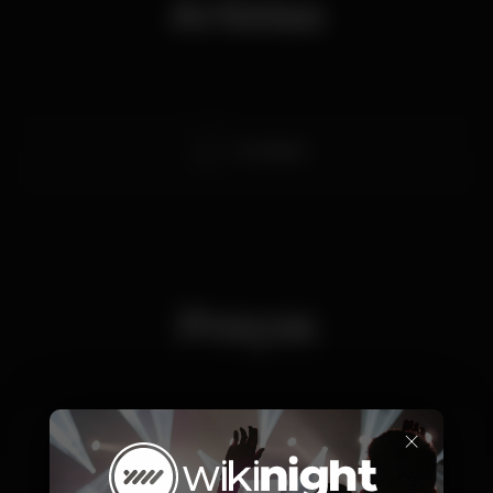
Artistas
Iron Beast
Preços
×
7
Entrada (por pessoa)
99
4 unidades de bebida