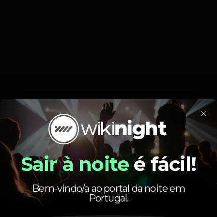
×
Segunda-feira dia 21/11 temos MISSA 🙏🏼 no @momelisbon
Sair à noite
é fácil!
BAR ABERTO (22h-00h):
cerveja, sangria, shots
🙋‍♂️10€ 🙋🏼‍♀️ free
Bem-vindo/a ao portal da noite em
Portugal.