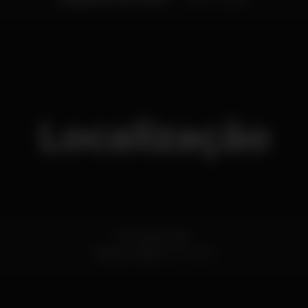
Localização
Av. 24 de Julho
Santos,
Lisboa
1200-869