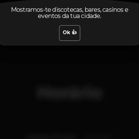
DJ
Máquina de tabaco
+18 anos
Mostramos-te discotecas, bares, casinos e
eventos da tua cidade.
Comida / bebida
Party
Entrada grátis
Grande dimensão
Zona VIP
Bar aberto
Ok 👍
Horário
Segunda, 21/11, 2022
22:00 - 06:00