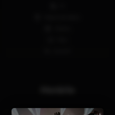
DJ
Máquina de tabaco
+18 anos
Party
Zona VIP
Horário