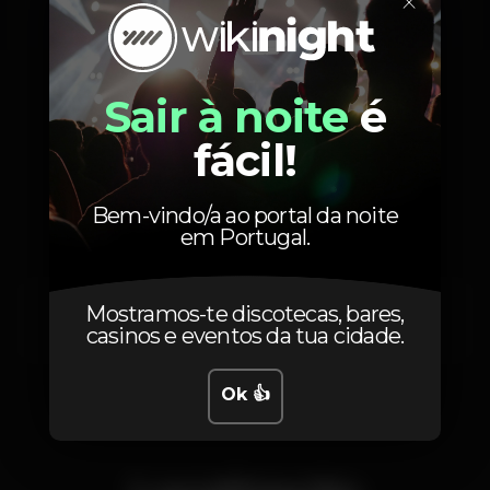
×
Quarta, 20/10, 2021
23:30 - 06:00
Sair à noite
é
fácil!
Artistas
Bem-vindo/a ao portal da noite
em Portugal.
Mostramos-te discotecas, bares,
Maz3r
casinos e eventos da tua cidade.
Ok 👍