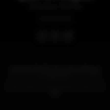
Discoteca
MOME
Evento terminado
Esta Quarta Feira dia 20 de Outubro, na discoteca
MOME, o Quarto Escuro apresenta Quarto Mágico
by Teddy Potter.
Mais uma festa em que animações, surpresas e boa
musica não vão faltar!