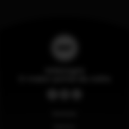
Wikinight
O maior portal da noite
Novidades
Business