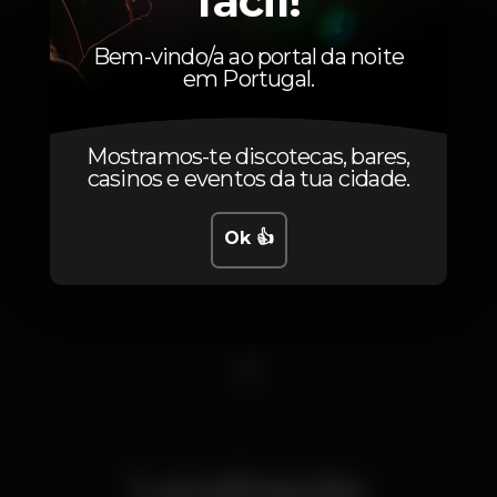
fácil!
Bem-vindo/a ao portal da noite
em Portugal.
Mostramos-te discotecas, bares,
casinos e eventos da tua cidade.
Ok 👍
1
Localização