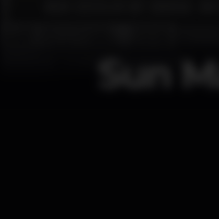
Sun M