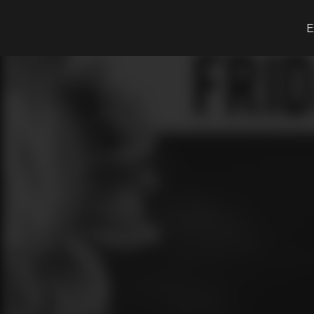
O que procuras?
E