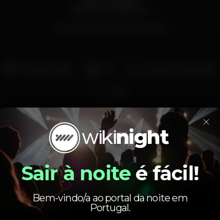
Randal Aragão
Fellipe Limonge Show
Rua Cecilio de Sousa, 84 Lisboa
Pista de dança
DJ
Zona de fumadores
Wi-fi
×
lisboa
party
ConstructionLisbonClub
sunmanfestival
Sair à noite
é fácil!
Bem-vindo/a ao portal da noite em
Portugal.