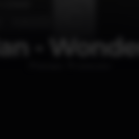
an - Wonder
Discoteca
Construction