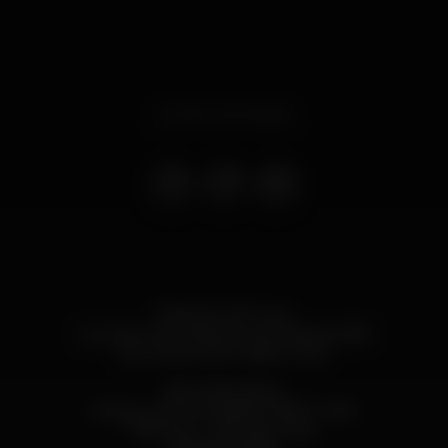
Evento terminado
FRIDAY, 20Th July
Sunman International Gay Festival 2018
by Construction Lisbon Club
Bem Menininha
brings us the WONDER PARTY with
Miss Nutz - Birthday Party