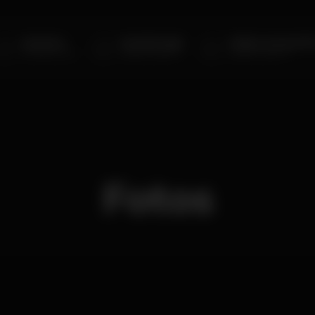
Miss Nutz
Randal Aragão
Fellipe Limonge Sh
Birthday Party
Special Guest DJ
Special Guest DJ
Fotos