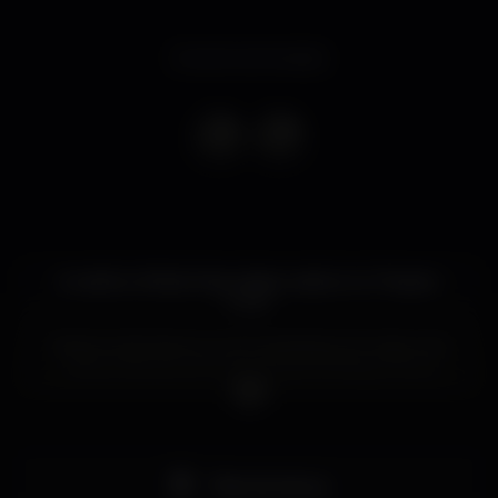
Evento terminado
A melhor White Party deste verão é no Theatro
Club !
Veste-te de branco e vem participar em mais uma
noite inesquecível na tua casa preferida. Muita
animação e música patrocinada por Dj Marinho & Dj
Izzy Lopez, em mais uma noite que promete ficar
na tua memoria.
Contamos com a tua presença :)
Pista de dança