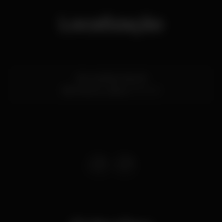
Localização
Alto da Bela Vista 18
São Marcos,
Lisboa
2735-521