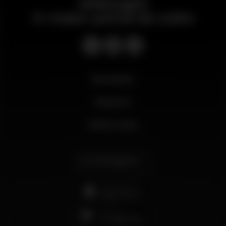
Wikinight
O maior portal da noite
Novidades
Business
Minha conta
Português