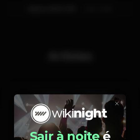
Sábado, 06/07, 2019
22:30 - 05:30
Artistas
Dj Marinho
Dj Izzy Lopez
×
Sair à noite
é