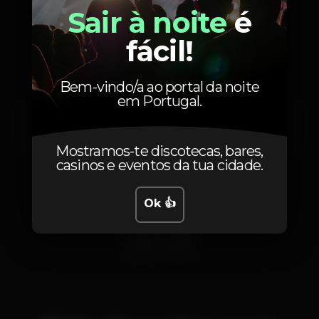
Sair à noite
é
Localização
fácil!
Bem-vindo/a ao portal da noite
em Portugal.
R. Alecrim 43
São Domingos de Rana,
Lisboa
2785-516
Mostramos-te discotecas, bares,
casinos e eventos da tua cidade.
Ok 👍