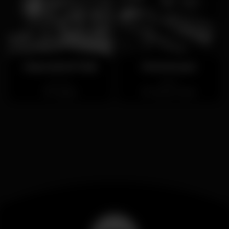
Impossível Club
Hennessy's
Fechado
Aberto
Cascais
Cais do Sodré