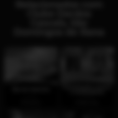
Relacionados com
Clube Dardos
Cascais, São
Domingos de Rana
Associação Loucos
Bar do Guincho
e Sonhadores
Fechado
Fechado
Guincho
Bairro Alto