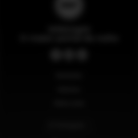
Wikinight
O maior portal da noite
Novidades
Business
Minha conta
Português