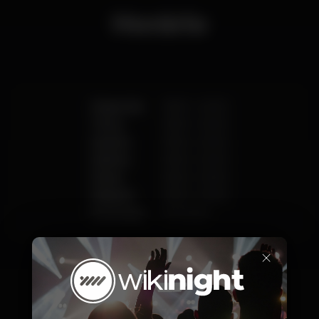
Horário
Segunda
18:00
-
02:00
Terça
18:00
-
02:00
Quarta
18:00
-
02:00
Quinta
18:00
-
02:00
Sexta
18:00
-
03:00
Sábado
18:00
-
03:00
Domingo
Fechado
×