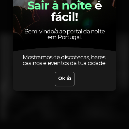
Fotos
Sair à noite
é
fácil!
Interior
Exterior
Ementa
Bem-vindo/a ao portal da noite
em Portugal.
Mostramos-te discotecas, bares,
casinos e eventos da tua cidade.
Ok 👍
1
2
3