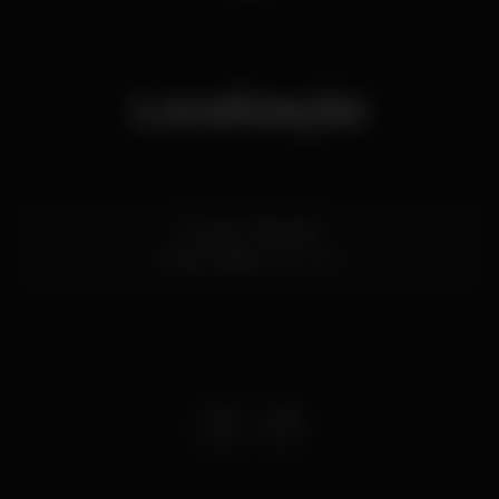
Localização
Rua do Telhal 65
Pena,
Lisboa
1150-345