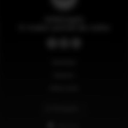
Wikinight
O maior portal da noite
Novidades
Business
Minha conta
Português