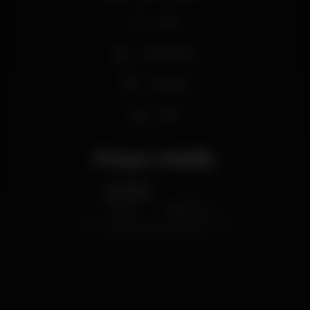
Wi-fi
Acesso fácil
Cocktail
Café
Preço médio
2.00
-
€
Cerveja
Bebida branca
Preço médio do conjunto de cervejas e do conjunto
de bebidas brancas disponíveis.