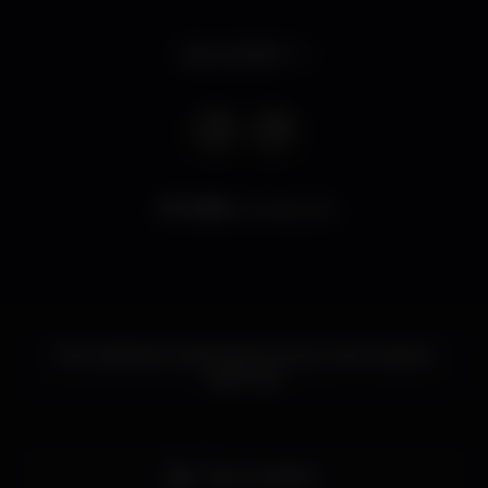
Abre às 18:00
5.826
visualizações
Este nightspot ainda não forneceu informações
adicionais.
Bar completo