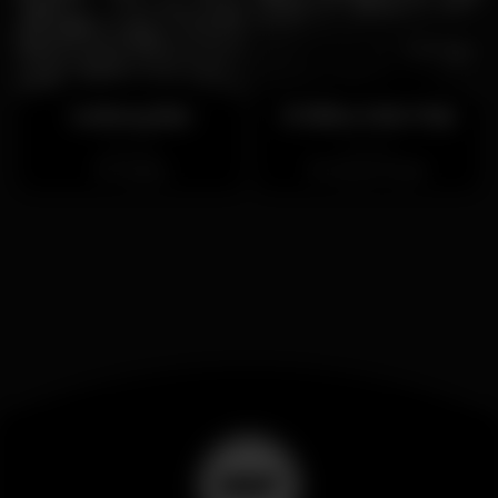
Iceberg Bar
O'Gilins Irish Pub
Fechado
Fechado
Cascais
Cais do Sodré