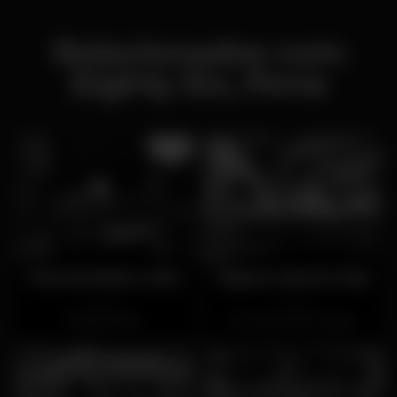
Relacionados com
Eighty Six, Pena
Friends Bairro Alto
Mignon Sports Bar
Fechado
Fechado
Bairro Alto
Campo de Ourique