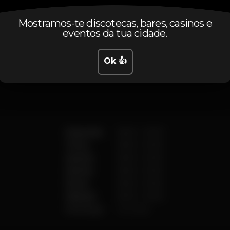
Mostramos-te discotecas, bares, casinos e
eventos da tua cidade.
Horário
Ok 👍
Segunda
18:00
-
03:00
Terça
18:00
-
03:00
Quarta
18:00
-
03:00
Quinta
18:00
-
03:00
Sexta
18:00
-
03:00
Sábado
18:00
-
03:00
Domingo
Fechado