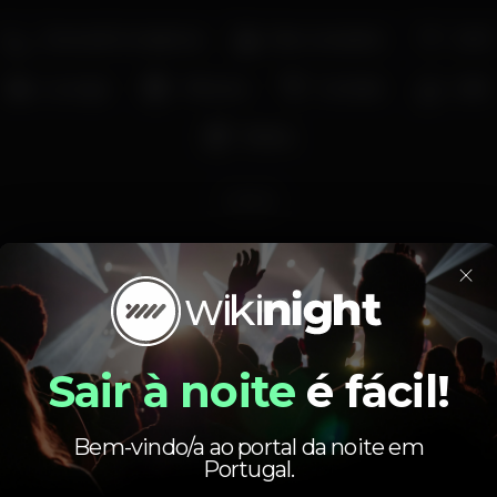
Zona de fumadores
Bar completo
Wi-fi
Lounge
+18 anos
Cocktail
Café
Shisha
shisha
×
Preço médio
2.50
6.00
€
€
Cerveja
Bebida branca
Sair à noite
é fácil!
Preço médio do conjunto de cervejas e do conjunto
de bebidas brancas disponíveis.
Bem-vindo/a ao portal da noite em
Portugal.