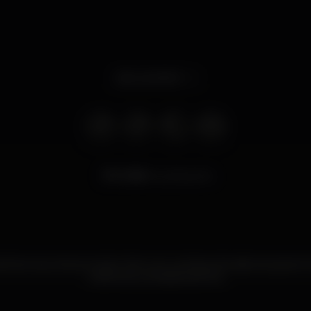
Abre às 18:00
9.159
visualizações
ainha e se junta ao rei do chá num culminar de sabores para i
melhores cocktails da linha.