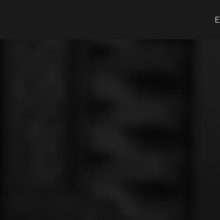
O que procuras?
E