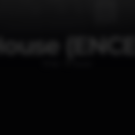
House (EN
Bar
Cascais