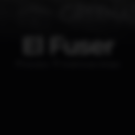
El Fuser
Discoteca
Tendinha dos Clérigos