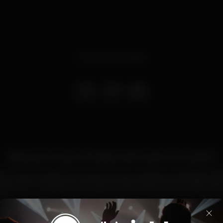
Evento terminado
"Between the click of the light and the start of the dream"
rs Go dos Arcade Fire ilustra e de que maneira a verdadeira ess
 Esse sonho vertiginoso que são as noites de fim-de-semana tem
m dos djs mais acarinhado pela pista da Tendinha dos Clérigos. A 
em hinos todo o carinho que vocês lhe têm dado ao longo dos ú
×