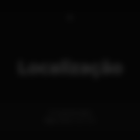
1
Localização
R. Conde de Vizela
Baixa,
Porto
4050-639