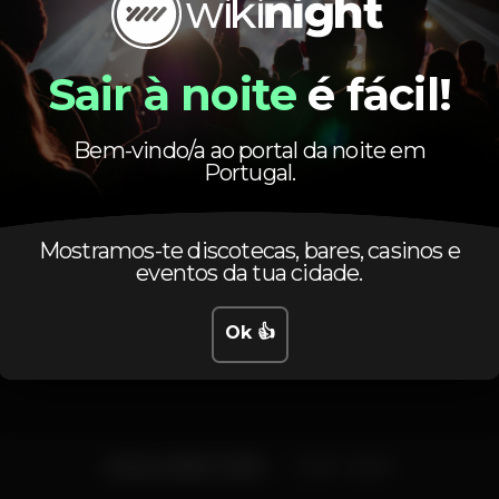
porto
tendinhadosclerigos
Elfuser
Sair à noite
é fácil!
Bem-vindo/a ao portal da noite em
Portugal.
Mostramos-te discotecas, bares, casinos e
eventos da tua cidade.
Horário
Ok 👍
Sexta, 06/03, 2020
23:59 - 06:00