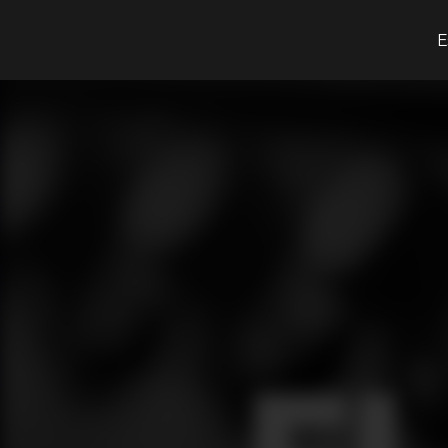
O que procuras?
E