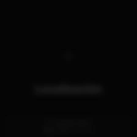
1
Localización
R. Conde de Vizela
Baixa,
Porto
4050-639