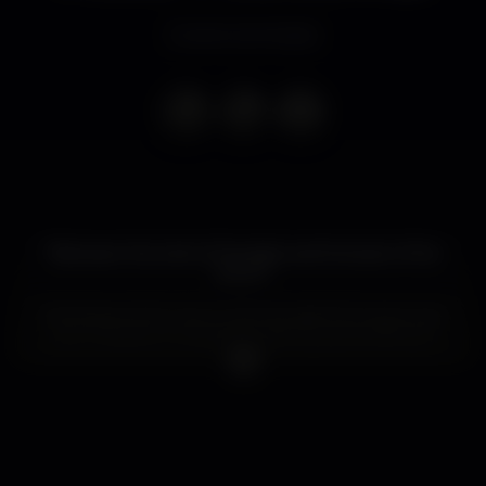
Evento terminado
"Between the click of the light and the start of the
dream"
Esta frase do No Cars Go dos Arcade Fire ilustra e de
que maneira a verdadeira essência das sessões de
discos do El Fuser. Esse sonho vertiginoso que são as
noites de fim-de-semana tem o seu ponto alto na
visita à cabine de um dos djs mais acarinhado pela
pista da Tendinha dos Clérigos. A partir das 23:59 o El
Fuser devolve em hinos todo o carinho que vocês
lhe têm dado ao longo dos últimos 10 anos!