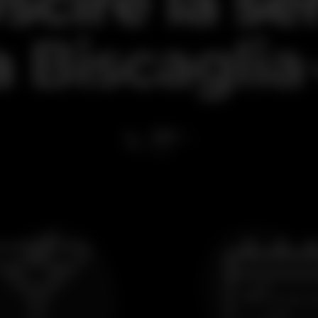
scire la se
a
Biscaglia
20
ºC
stasera