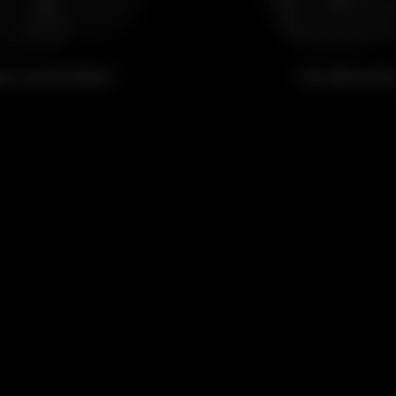
re un bicchiere
Vai all'event