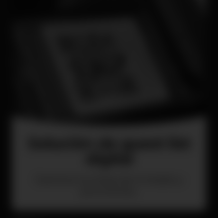
Solución de guest list
digital
Gestiona tus listas de invitados y
promotores.