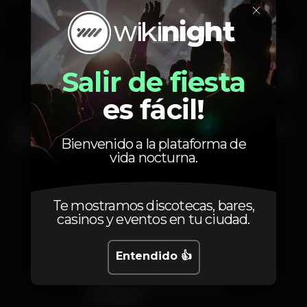
×
Salir de fiesta
es fácil!
Vie, 16/01 • Música
Popular
Vie, 29/03 • Comunidad
Popular
Próximos conciertos
Las mejores discotecas
Padre Guilherme 2026
para salir en Porto,
Bienvenido a la plataforma de
Portugal
vida nocturna.
Te mostramos discotecas, bares,
casinos y eventos en tu ciudad.
Entendido 👍
Lun, 28/09 • Diversión
Popular
Donde salir por la noche
en Lisboa