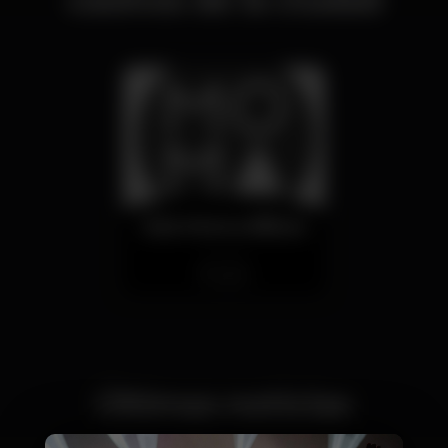
casinos de la ciudad
Sala Moma Bilbao
Cerrado
spain
Últimas noticias