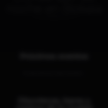
noche
en
Bizkaia
Próximos eventos
No hay eventos en este momento…
Discotecas, bares y