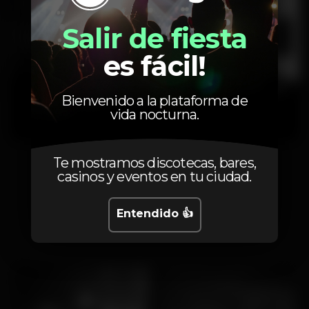
Salir de fiesta
es fácil!
Boulevard Culture
Bling Bling
Club
Bienvenido a la plataforma de
vida nocturna.
Cerrado
Cerrado
spain
spain
Te mostramos discotecas, bares,
casinos y eventos en tu ciudad.
Últimas noticias
Entendido 👍