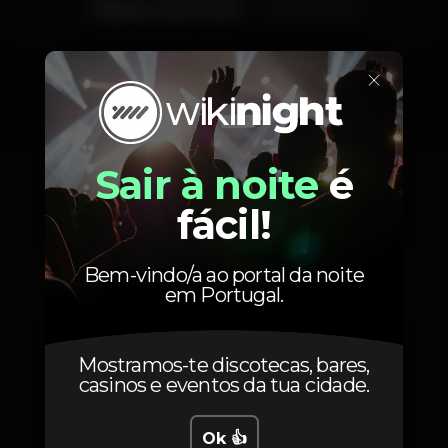
Sábado, 26/11, 2022
23:45 - 06:00
×
Localização
Sair à noite
é
fácil!
Av. 24 de Julho
Bem-vindo/a ao portal da noite
em Portugal.
Santos,
Lisboa
1200-869
Mostramos-te discotecas, bares,
casinos e eventos da tua cidade.
Ok 👍