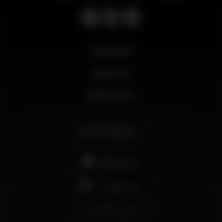
Novidades
Business
Minha conta
Português
support@wikinight.eu